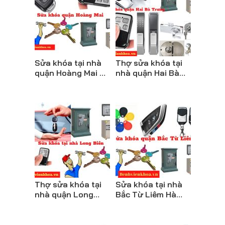
Sửa khóa tại nhà
Thợ sửa khóa tại
quận Hoàng Mai Hà
nhà quận Hai Bà
Nội uy tín chuyên
Trưng Hà Nội giá rẻ
nghiệp nhanh nhất
nhất- Bệnh Viện
Khóa
Thợ sửa khóa tại
Sửa khóa tại nhà
nhà quận Long
Bắc Từ Liêm Hà
Biên Hà Nội giá rẻ
Nội- Đánh chìa, mở
nhất- Bệnh Viện
khóa Bệnh Viện
Khóa
Khóa