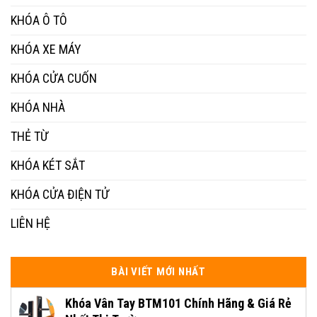
KHÓA Ô TÔ
KHÓA XE MÁY
KHÓA CỬA CUỐN
KHÓA NHÀ
THẺ TỪ
KHÓA KÉT SẮT
KHÓA CỬA ĐIỆN TỬ
LIÊN HỆ
BÀI VIẾT MỚI NHẤT
Khóa Vân Tay BTM101 Chính Hãng & Giá Rẻ