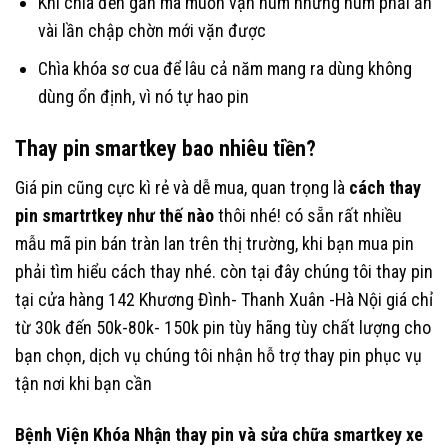
Khi chìa đến gần mà muốn vặn núm nhưng núm phải ấn
vài lần chập chờn mới vặn được
Chìa khóa sơ cua để lâu cả năm mang ra dùng không
dùng ổn định, vì nó tự hao pin
Thay pin smartkey bao nhiêu tiền?
Giá pin cũng cực kì rẻ và dễ mua, quan trọng là
cách thay
pin smartrtkey như thế nào
thôi nhé! có sẵn rất nhiều
mẫu mã pin bán tràn lan trên thị trường, khi bạn mua pin
phải tìm hiểu cách thay nhé. còn tại đây chúng tôi thay pin
tại cửa hàng 142 Khương Đình- Thanh Xuân -Hà Nội giá chỉ
từ 30k đến 50k-80k- 150k pin tùy hãng tùy chất lượng cho
bạn chọn, dịch vụ chúng tôi nhận hỗ trợ thay pin phục vụ
tận nơi khi bạn cần
Bệnh Viện Khóa Nhận thay pin và sửa chữa smartkey xe