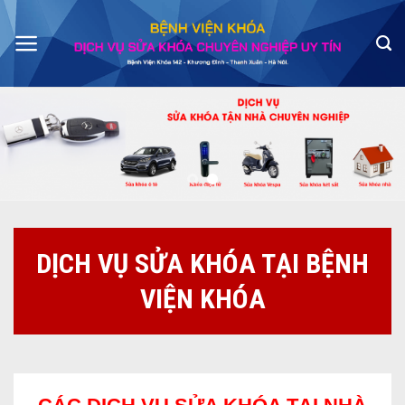
Skip
to
content
DỊCH VỤ SỬA KHÓA TẠI BỆNH
VIỆN KHÓA